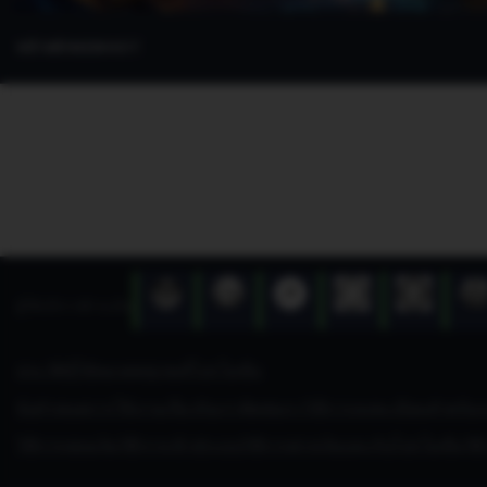
หน้าหลัก
NEW
HOT
ผู้ให้บริการชำระเงิน
ประวัติผู้ใช้
หมวดหมู่เกมส์
โปรโมชั่น
ข้อกำหนดการใช้งาน
เกี่ยวกับเรา
ติดต่อเรา
วิธีการลงทะเบียน
สำหรับเ
วิธีการถอนเงิน
วิธีการเข้าสู่ระบบ
วิธีการฝากเงินและรับโปรโมชั่น
วิธ