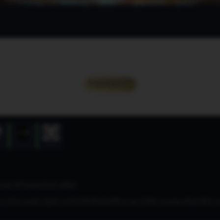
กำลังโหลด
กมคาสิโนออนไลน์ บล็อก
ีการรับ Lucky Spin ทุกวัน
วิธีเพิ่มบัญชีธนาคาร
วิธีการลงทะเบียน
วิธีกา