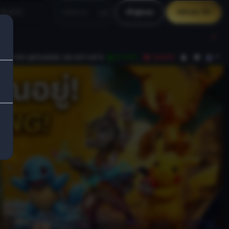
เข้าสู่ระบบ
สมัครสมาชิก
ill not be able to top up credit quickly. Thank you. Note: Each per
ฝากเงิน
ถอนเงิน