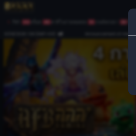
กีฬา
สล็อต
คาสิโนถ่ายทอดสด
เกมส์ตกปลา
ล็อต
04
46
14
08
6/08/2026 1:38 (GMT+00)
Announcement of members who have made deposits