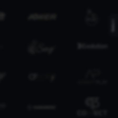
ติดต่อเรา