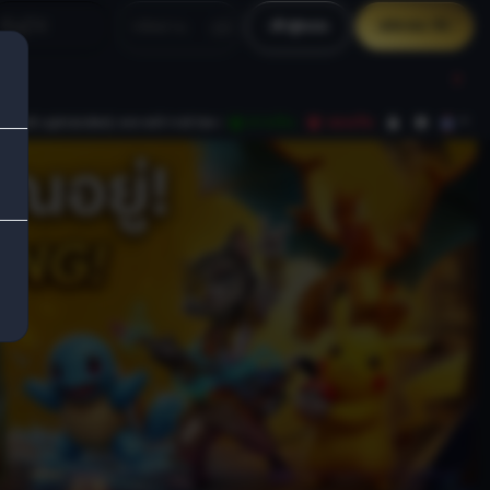
เข้าสู่ระบบ
สมัครสมาชิก
not be able to top up credit quickly. Thank you. Note: Each person 
ฝากเงิน
ถอนเงิน