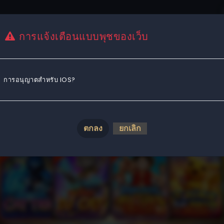
การแจ้งเตือนแบบพุชของเว็บ
เตอรี่
อี คาสิโน
โปรโมชั่น
การแข่งขัน
เกมส์
แนะนำ
04
15
04
 Please upload proof of transfer as well. If not uploaded, we will 
การอนุญาตสำหรับ IOS?
ตกลง
ยกเลิก