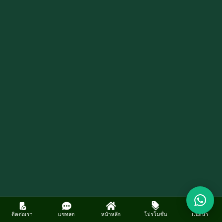
AFB Gaming Slots
เป็นแพลตฟอร์มออนไลน์ชั้นนำที่เชี่ยวชาญด้าน
เกมสล็อตที่หลากหลายซึ่งปรับให้เหมาะกับความต้องการที่หลากหลาย
ติดต่อเรา
แชทสด
หน้าหลัก
โปรโมชั่น
แนะนำ