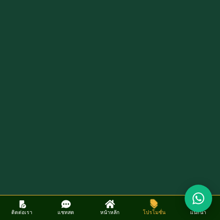
ติดต่อเรา
แชทสด
หน้าหลัก
โปรโมชั่น
แนะนำ