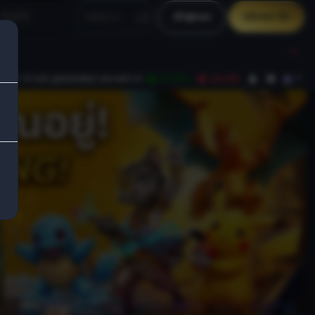
เข้าสู่ระบบ
สมัครสมาชิก
we will not be able to top up credit quickly. Thank you. Note: Each 
ฝากเงิน
ถอนเงิน