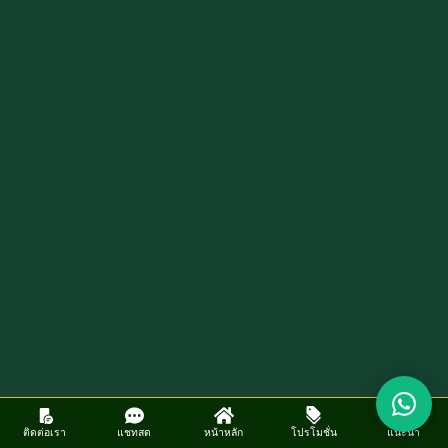
รูปแบบการเล่น Wild Bounty shadown ไม่ยุ่งยาก
ทำเงินได้จริง รองรับทุกแพลตฟอร์ม
ติดต่อเรา
แชทสด
หน้าหลัก
โปรโมชั่น
แนะนำ