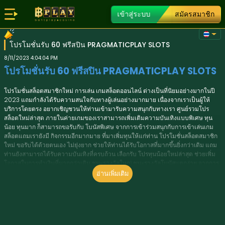
เข้าสู่ระบบ
สมัครสมาชิก
โปรโมชั่นรับ 60 ฟรีสปิน PRAGMATICPLAY SLOTS
8/11/2023 4:04:04 PM
โปรโมชั่นรับ 60 ฟรีสปิน PRAGMATICPLAY SLOTS
โปรโมชั่นสล็อตสมาชิกใหม่ การเล่น เกมสล็อตออนไลน์ ต่างเป็นที่นิยมอย่างมากในปี
2023 แถมกำลังได้รับความสนใจกับทางผู้เล่นอย่างมากมาย เนื่องจากเราเป็นผู้ให้
บริการโดยตรง อยากเชิญชวนให้ท่านเข้ามารับความสนุกกับทางเรา ศูนย์รวมโปร
สล็อตใหม่ล่าสุด ภายในค่ายเกมของเราสามารถเพิ่มเติมความบันเทิงแบบพิเศษ ทุน
น้อย ทุนมาก ก็สามารถขอรับกับ โบนัสพิเศษ จากการเข้าร่วมสนุกกับการเข้าเล่นเกม
สล็อตแถมเรายังมี กิจกรรมอีกมากมาย ที่มาเพิ่มทุนให้แก่ท่าน โปรโมชั่นสล็อตสมาชิก
ใหม่ ขอรับได้ด้วยตนเอง ไม่ยุ่งยาก ช่วยให้ท่านได้รับโอกาสที่มากขึ้นยิ่งกว่าเดิม แถม
ท่านยังสามารถได้รับความบันเทิงที่ครบถ้วน เลือกรับ โปรทุนน้อยใหม่ล่าสุด ช่วยเพิ่ม
โอกาสในการทำเงินที่มากกว่าเดิม ชนะรางวัลใหญ่ ชนะรางวัลโบนัสแตกง่าย จากการ
เข้าร่วมสนุกได้มากกว่าเดิม ถ้าหากท่านเป็นผู้เล่นเกมสล็อตที่มีความชื่นชอบในการ
อ่านเพิ่มเติม
เล่นเกมอย่างมากที่สุดอยู่แล้ว ห้ามพลาดกับการเป็นสมาชิกและขอรับทุนฟรี จากการ
เข้าร่วมเป็นสมาชิก โปรโมชั่นสล็อตสมาชิกใหม่ เลือกรับได้อย่างมั่นใจ กับทางผู้ให้
บริการเกมสล็อตโดยตรง ไม่มีข้อจำกัด เพียงแค่ท่านเริ่มต้นกับการ สมัครสมาชิกใหม่
กับทางเรา ย่อมทำให้ท่านสามารถได้รับ โบนัสฟรี กับการเป็นสมาชิกและขอรับ โปรโม
ชั่นสล็อตล่าสุด กับเราได้แบบง่าย ๆ ไม่ยุ่งยากอย่างแน่นอน