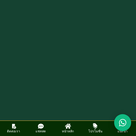
ยอด Turn Over นับจากยอดเล่นได้และเสียรวมกัน
โบนัส 30% จะถูกดึงกลับคืนทันทีเมื่อลูกค้าทำยอด Turn Over ครบ
เล่นได้ทุกระบบ
ติดต่อเรา
แชทสด
หน้าหลัก
โปรโมชั่น
แนะนำ