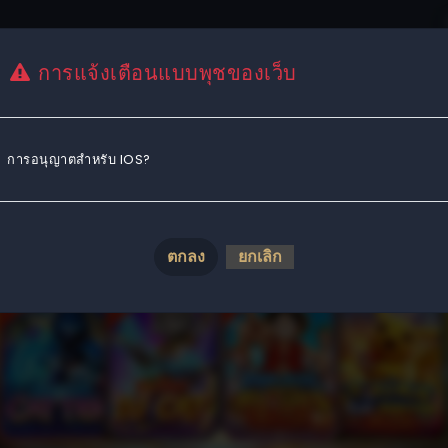
การแจ้งเตือนแบบพุชของเว็บ
เตอรี่
อี คาสิโน
โปรโมชั่น
การแข่งขัน
เกมส์
แนะนำ
04
15
04
ts Please upload proof of transfer as well. If not uploaded, we wil
การอนุญาตสำหรับ IOS?
ตกลง
ยกเลิก