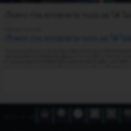
เว็บตรง รวม ครบทุกค่าย ระบบ ออ โต้ ไม่
11/25/2023 4:47:59 PM
เว็บตรง รวม ครบทุกค่าย ระบบ ออ โต้ ไม่
เว็บตรง รวม ครบทุกค่าย ระบบ ออ โต้ การพัฒนาในโลกของการเสี่ยงโชคออนไลน์เป็
เกมส์ พร้อมทั้งมีระบบออโต้เป็นเรื่องที่ผู้เล่นหวังไว้ และวันนี้เรามาสำรวจความ
ความเป็นตรงไปตรงมาทำให้มั่นใจได้ว่าคุณกำลังเล่นกับเว็บที่มีความน่าเชื่อถือ 
การฝาก-ถอนเงิน การปรับแต่งการตั้งค่าเกม หรือแม้กระทั่งการเปลี่ยนเกมส์ ส
เว็บตรง รวม ครบทุกค่าย ระบบ ออ โต้ ความสนุกจากต่
ผู้ให้บริการชำระเงิน