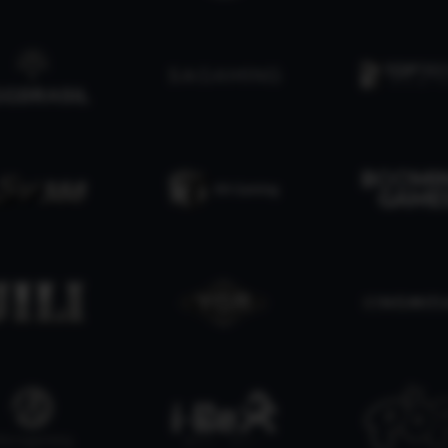
ลากหลายกำลังเป็นที่ต้องการของผู้เล่นที่ต้องการความสะดวกและความหลากหลายในกา
 ที่รวมค่ายเกมจะมีรายการเกมที่หลากหลายตามสไตล์และความชื่นชอบของผู้เล่น ไม่ว่าค
ด้โดยไม่ต้องกลับไปหน้าหลักของเว็บ เว็บตรงรวมค่ายเกมมักมีมาตรการรักษาความ
ล ค่ายเกมต่างประเทศมักมีความสนุกและความนิยมที่แตกต่างกัน ดังนั้นคุณสามารถสนุ
่าย ระบบ ออ โต้ เข้าเล่นสล็อตเว็บตรงไม่ผ่านตัวแทน