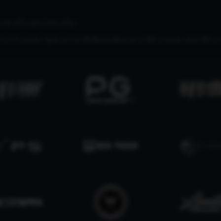
กมคาสิโนออนไลน์ บล็อก
ีการรับ Lucky Spin ทุกวัน
วิธีเพิ่มบัญชีธนาคาร
วิธีการลงทะเบียน
วิธีกา