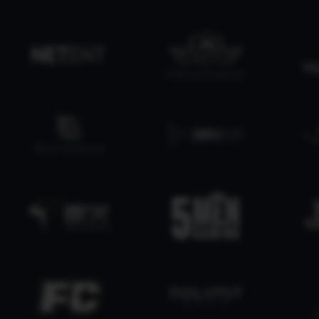
การเดิมพันออนไลน์กำลังเป็นที่นิยมในปัจจุบัน และเว็บตรงที่รวมค่ายเกมที่ห
เว็บตรงที่รวมค่ายเกมที่ทำเงินได้คุ้มค่า เว็บตรง รวม ครบทุกค่าย ระบบ ออ โต้
ระบบออโต้ที่ทำให้การเล่นเกมมีความสะดวกและรวดเร็ว คุณสามารถเปลี่ยนเกมไ
โมชั่นและโบนัสที่เว็บตรงมักมีให้ผู้เล่น ซึ่งสามารถเพิ่มโอกาสในการชนะรางวั
โบนัสแตกบ่อยตลอดทุกช่วงเวลา เว็บตรง รวม ครบทุกค