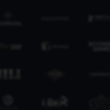
าออนไลน์ ผู้ให้บริการเกมเล่นบาคาร่าออนไลน์ที่ได้รับความนิยมมากที่สุด ก็ต้องที่นี
งทางเข้าบริการของเรานั้นรองรับระบบอัตโนมัติรวดเร็วทันใจ ใช้เวลาเพียงแค่ 30 วิ
ายขึ้นกว่าเดิม วิธีเข้าเล่นบาคาร่าออนไลน์ ทำรายการได้ด้วยตัวคุณเองเปิดใจดูสั
มื่อคุณมีข้อสงสัยแหล่งรวบรวมเกมบาคาร่าระดับยอดเยี่ยมให้คุณเข้าไปใช้บริการได้แ
มีคุณภาพมามอบให้กับนักลงทุนในวันนี้ดังนั้นไม่ควรพลาดเลือกสัมผัสกับเกมได้เลยทันที 
ซงทางโค้ง แล้วพร้อมนำเสนอเกมไพ่เล่นบาคาร่าออนไลน์ที่มาพร้อมกับรูปแบบไม่เหมือน
พันอย่างไรเพียงแค่คุณเข้ามาใช้บริการกับทางเว็บไซต์ วิธีเข้าเล่นบาคาร่าออนไลน์ ขอ
กับ ระบบทดลองเล่นเกมฟรี ให้คุณเข้าไปศึกษารายละเอียดกว่านี้จะวางเดิมพันจริง มีต
รสมาชิกได้เลยทันที ไม่มีค่าใช้จ่ายใดๆเพิ่มเติม เข้ามาลงทุนกับเกมไพ่เล่นบาคาร่าอ
่ความคุ้มค่ามอบให้กับนักลงทุน
ำ ทำกำไรได้มากเพิ่มขึ้น