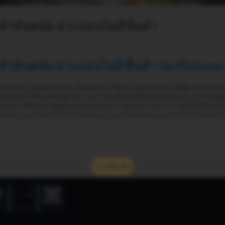
ข้าทันสมัย ฝากถอนไม่มีขั้นต่ำ
เข้าทันสมัย ฝากถอนไม่มีขั้นต่ำ รองรับระบ
อมกับแบรนด์ดังระดับโลก ให้คุณเข้ามาใช้บริการได้รวดเร็วมากที่สุด เป็นอีกหนึ่งช่
ม่ต้องมีค่าใช้จ่ายใดๆเพิ่มเติม แจกรางวัลแจ็กพอตที่จัดหนักจัดเต็มมากกว่าที่เคยมี
บบการให้บริการอยู่สม่ำเสมอ ทุกท่านสามารถเข้ามาร่วมการวางเดิมพันได้เลยทันที เ
พิเศษอีกมากมาย ที่ช่องทางเว็บไซต์ของเรามอบให้กับนักลงทุนแบบไม่รู้จบ สมัครสมาชิ
อ่านเพิ่มเติม