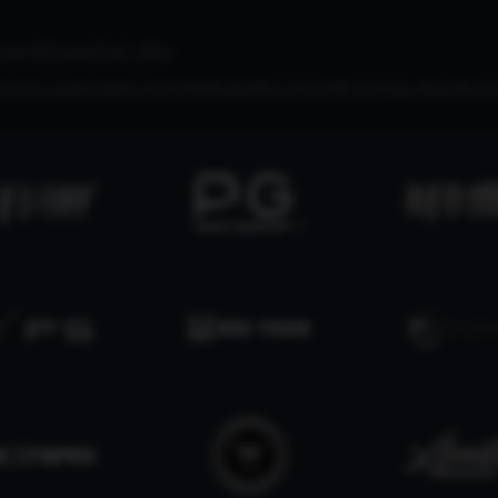
กมคาสิโนออนไลน์ บล็อก
ีการรับ Lucky Spin ทุกวัน
วิธีเพิ่มบัญชีธนาคาร
วิธีการลงทะเบียน
วิธีกา