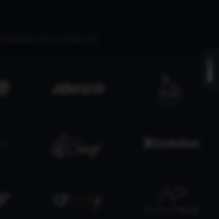
รเป็นพันธมิตร
วิธีการเป็นผู้อ้างอิง
ติดต่อเรา