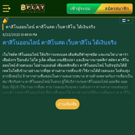
เข้าสู่ระบบ
สมัครสมาชิก
คาสิโนออนไลน์ คาสิโนสด เว็บคาสิโน ได้เงินจริง
9/22/2023 10:48:14 PM
คาสิโนออนไลน์ คาสิโนสด เว็บคาสิโน ได้เงินจริง
เว็บไซต์คาสิโนออนไลน์ ให้บริการแทงบอล เดิมพันกีฬาทุกชนิด และเกมไพ่ บาคาร่า
เสือมังกร ป๊อกเด้ง ไฮโล รูเล็ต สล็อต เกมส์ยิงปลา และอีกมากมายคลิก! สมัคร คาสิโน
ออนไลน์ ด้วยตนเอง ไม่ผ่านเอเย่นต์ เพียงคลิกเดียว คาสิโนออนไลน์ ในปัจจุบันได้มี
เทคโนโลยีเข้ามาอย่างมากที่สุด ท่านสามารถที่จะเข้าใช้งานได้ด้วยตนเอง ไม่ต้องยุ่ง
ยากอีกต่อไป ถ้าหากท่านชื่นชอบในความสะดวกสบาย ท่านห้ามพลาดกับการเลือกเป็น
สมาชิกกับทาง คาสิโนออนไลน์เว็บตรง ผู้ให้บริการเกมคาสิโนออนไลน์ ยอดฮิต ยอด
นิยม มีผู้เข้าใช้งานมากที่สุด สามารถตอบรับทุกความต้องการ ท่านสามารถเสนอรูป
แบบตัว เกมคาสิโนออนไลน์ ที่ท่านชื่นชอบได้ ทางค่ายเกมมีทีมงานที่คุณภาพ คาสิโน
ออนไลน์ต่างประเทศ มีการจัดทำระบบการเป็นสมาชิกด้วยตนเอง มีการพัฒนาระบบ
อย่างสม่ำเสมอ ท่านสามารถพบเจอกับรูปแบบเกมใหม่ ๆ ที่มาพร้อมกับความบันเทิง
อ่านเพิ่มเติม
และสามารถสร้างรายได้ที่มากกว่าเดิม แถมทางค่ายเกมยังมีระบบเกมหลากหลายรูป
แบบ ที่พร้อมจะนำเสนอให้แก่ท่าน คาสิโนออนไลน์ จึงกลายเป็นอีกหนึ่งทางเลือกที่ท่าน
จะสามารถสร้างรายได้ที่มากกว่า แถมท่านยังสามารถหมดห่วงเรื่องการเล่นคาสิโน
ออนไลน์อีกด้วย ดังนั้นถ้าหากท่านชื่นชอบในความสนุกและความบันเทิงที่มากกว่าเดิม
เพียงแค่ท่านเข้าร่วมเป็นสมาชิกใหม่ กับทางค่าย คาสิโนออนไลน์ ไม่มีขั้นต่ำ ท่าน