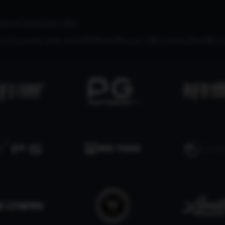
กมคาสิโนออนไลน์ บล็อก
ีการรับ Lucky Spin ทุกวัน
วิธีเพิ่มบัญชีธนาคาร
วิธีการลงทะเบียน
วิธีกา
ยประสบการณ์และคุณภาพที่สะสมมานานหลายปี ขึ้นอยู่กับตัวนักพนันและนักเดิมพั
นันที่ผู้คนมากมายเข้ามาใช้บริการอยู่ในขณะนี้ คาสิโนออนไลน์จริงๆแล้วเปิดให
าสิโนออนไลน์กันอย่างมากมายเพราะเป็นเกมการพนันที่เล่นง่ายสะดวกรวดเร็วแถมยังม
รพนันก็สามารถเข้าเล่นผ่านระบบออนไลน์บนมือถือได้อย่างสะดวกสบายแถมยังได้รับเงิ
ี่น้อยนิดไม่คุ้มกับการลงทุนเลย เมื่อคิดจะเข้าใช้บริการในเกมการพนันก็ต้องเลือกใ
วนเงินก็เป็นอันเสร็จ ยังไม่พอแค่นี้ เว็บ BahtPlay ได้พัฒนาระบบให้ทันสมัยมากยิ
อมต่อกับอินเทอร์เน็ตก็เข้าร่วมสนุกกับเว็บ BahtPlay ได้ทันที ทางเข้ามีการตรวจส