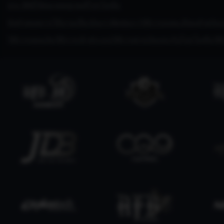
ประวัติผู้ใช้
หมวดหมู่เกมส์
โปรโมชั่น
ข้อกำหนดการใช้งาน
เกี่ยวกับเรา
ติดต่อเรา
วิธีการลงทะเบียน
สำหรับเ
วิธีการถอนเงิน
วิธีการเข้าสู่ระบบ
วิธีการฝากเงินและรับโปรโมชั่น
วิธ
BahtPlay เว็บไซต์คาสิโนที่เปิดให้บริการอยู่ในตลาดเอเซียมานานหลายปี ด้ว
มาจับจ่ายใช้สอยกันได้อย่างสะดวกสบายเพราะคาสิโนออนไลน์มือถือเป็นเกมการพ
ประเทศไทยเมื่อไม่นานมานี้เองจึงทำให้มีนักพนันและนักเสี่ยงโชคชื่นชอบกับค
สูงอย่างเช่นเดียวกันไม่ว่าตัวนักพนัน จะชื่นชอบหรืออยู่ที่ไหนเกี่ยวกับเกมกา
นักเสี่ยงโชคไปเข้าใช้บริการในเกมการพนันตามบ้านๆซึ่งได้รับเงินรางวัลตอบแทนท
ทางระบบออนไลน์ ขั้นตอนก็น้อยเพียงแค่กรอกข้อมูลตามที่ระบุไว้ให้ครบพร้อมจำน
ว่าจะเล่นบน Android หรือ IOS ก็เล่นได้แบบสบายๆ ขอแค่เพียงมือถือของท่านเชื่
BahtPlay ผู้ให้บริการเกมคาสิโน