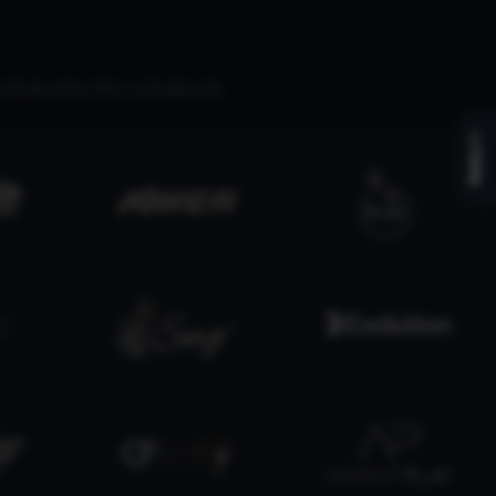
รเป็นพันธมิตร
วิธีการเป็นผู้อ้างอิง
ติดต่อเรา
นว่าจะสะดวกเข้าใช้บริการในเวลาใดและสามารถนำเงินรางวัลตอบแทนที่สูงกลับ
้บริการมาในประเทศหรือต่างประเทศมายาวนานแต่พึ่งมาเปิดให้บริการใน
ีความปลอดภัยสูงเมื่อท่านชนะในเกมการแข่งขันก็จะได้รับเงินรางวัลตอบแทนที่
นรางวัลตอบแทนที่สูงอีกด้วยเมื่อท่านชนะในเกมการแข่งขัน ดีกว่าตัวนักพนันและ
ห้คุ้มกับเงินลงทุนและเงินรางวัลจึงต้องเลือกเข้าใช้บริการในเกมการพนันผ่าน
่งขึ้นทำให้คุณสามารถเล่นเกมคาสิโนออนไลน์ผ่านบนมือถือได้ทุกยี่ห้อทุกระบบไม่
อบอัพเดททุกวันทำให้พร้อมใช้งานอยู่เสมอเข้าเล่นได้อย่างแน่นอน