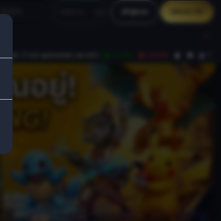
เข้าสู่ระบบ
สมัครสมาชิก
 will not be able to top up credit quickly. Thank you. Note: Each pe
ฝากเงิน
ถอนเงิน