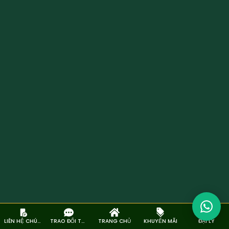
LIÊN HỆ CHÚNG TÔI
TRAO ĐỔI TRỰC TIẾP
TRANG CHỦ
KHUYẾN MÃI
ĐẠI LÝ