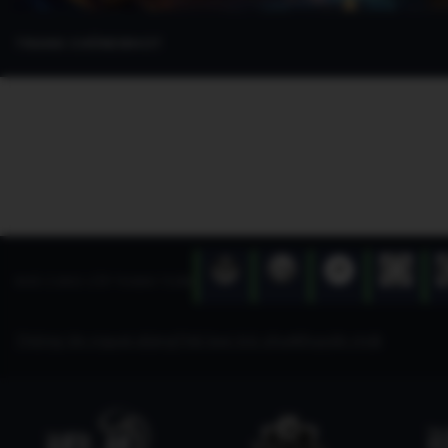
TRANG CHỦ
NEW
HOT
NHÀ CUNG CẤP THANH TOÁN
Thông tin người dùng
Thể loại trò chơi
Khuyến mãi