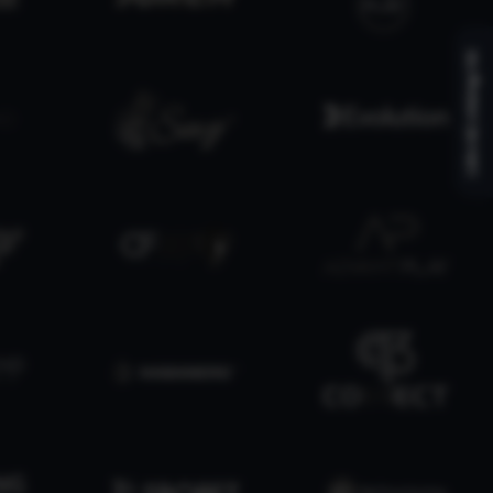
Liên hệ chúng tôi