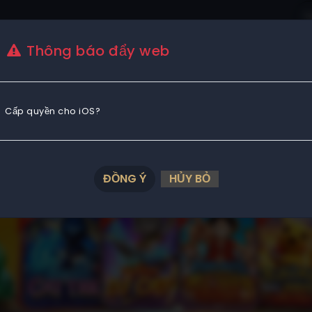
Thông báo đẩy web
SỐ
SÒNG BẠC E
KHUYẾN MÃI
GIẢI ĐẤU
ĐÁ GÀ
ĐẠI LÝ
04
15
04
ease upload proof of transfer as well. If not uploaded, we will not 
Cấp quyền cho iOS?
ĐỒNG Ý
HỦY BỎ