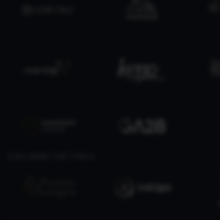
CÁC MÔN THỂ THAO