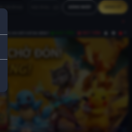
ĐĂNG NHẬP
ĐĂNG KÝ
le to top up credit quickly. Thank you. Note: Each person is only a
NẠP TIỀN
RÚT TIỀN