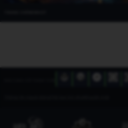
TRANG CHỦ
NEW
HOT
NHÀ CUNG CẤP THANH TOÁN
Thông tin người dùng
Thể loại trò chơi
Khuyến mãi