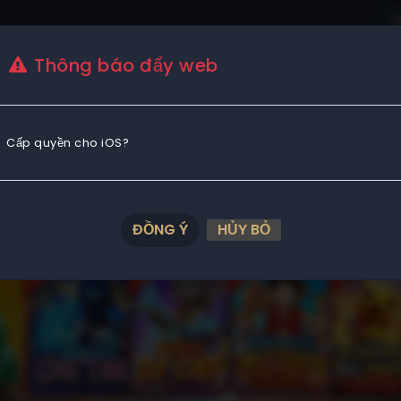
Thông báo đẩy web
SỐ
SÒNG BẠC E
KHUYẾN MÃI
GIẢI ĐẤU
ĐÁ GÀ
ĐẠI LÝ
04
15
04
pload proof of transfer as well. If not uploaded, we will not be ab
Cấp quyền cho iOS?
ĐỒNG Ý
HỦY BỎ