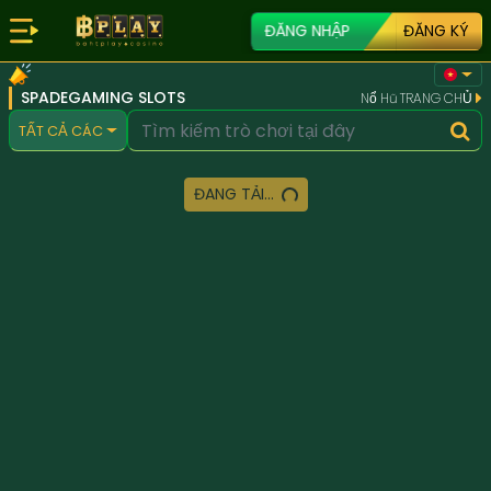
ĐĂNG NHẬP
ĐĂNG KÝ
SPADEGAMING SLOTS
Nổ Hũ TRANG CHỦ
TẤT CẢ CÁC
ĐANG TẢI...