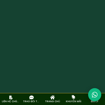
LIÊN HỆ CHÚNG TÔI
TRAO ĐỔI TRỰC TIẾP
TRANG CHỦ
KHUYẾN MÃI
ĐẠI LÝ