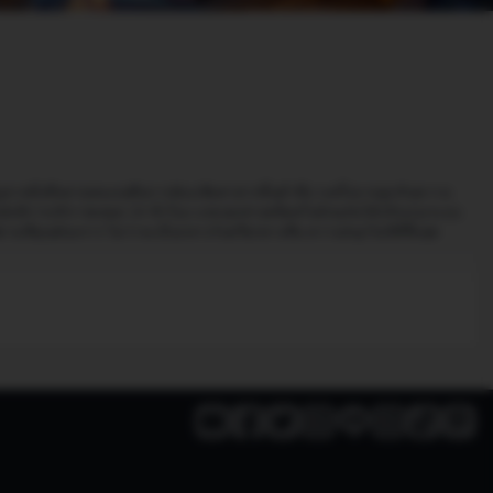
หาหนึ่งที่หลายคนเจอคือการต้องเสียค่าฝากขั้นต่ำที่บางครั้งอาจสูงเกินความ
านั้นยังมีการบริการตลอด 24 ชั่วโมง แทบทุกค่ายสล็อตในปัจจุบันได้ปรับปรุงระบบ
ี่คุณต้องการ ไม่ว่าจะเป็นกลางวันหรือกลางคืน ความสนุกไม่มีที่สิ้นสุด