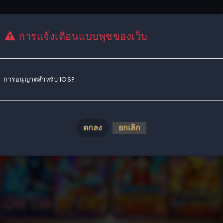
การแจ้งเตือนแบบพุชของเว็บ
เตอรี่
อี คาสิโน
โปรโมชั่น
การแข่งขัน
เกมส์
แนะนำ
04
15
04
osits Please upload proof of transfer as well. If not uploaded, we 
การอนุญาตสำหรับ IOS?
ตกลง
ยกเลิก