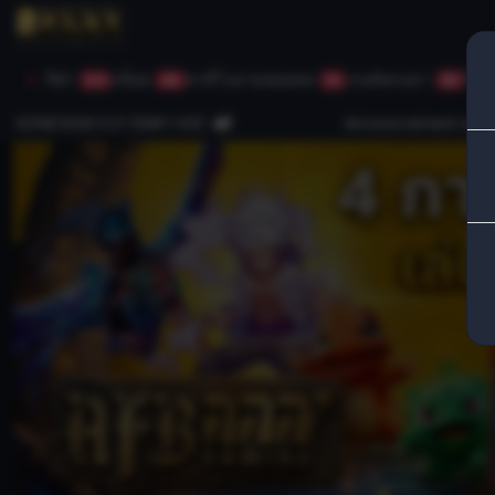
กีฬา
สล็อต
คาสิโนถ่ายทอดสด
เกมส์ตกปลา
ล็อต
04
46
14
08
net
6/08/2026 3:27 (GMT+00)
Announcement of members who have made dep