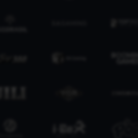
พนันออนไลน์กลายเป็นวิถีทางสำหรับนักพนันที่ต้องการความสะดวกสบายและความมั่นคงด แ
รตลอดเวลา หมายความว่าผู้เล่นสามารถเข้าเล่นสล็อตได้ตามความสะดวกของตนเอง ไม
ีขั้นต่ำ รวมค่ายเกมสล็อต ไม่มี ขั้นต่ำ 24 ชั่วโมง ทุกคนสามารถเริ่มต้นการเล่นพ
ไม่ต้องกังวลเรื่องการถอน ความปลอดภัยเป็นสิ่งที่ไม่ควรละเลยในการพนันออนไลน์ เว็บไ
24 ชั่วโมง