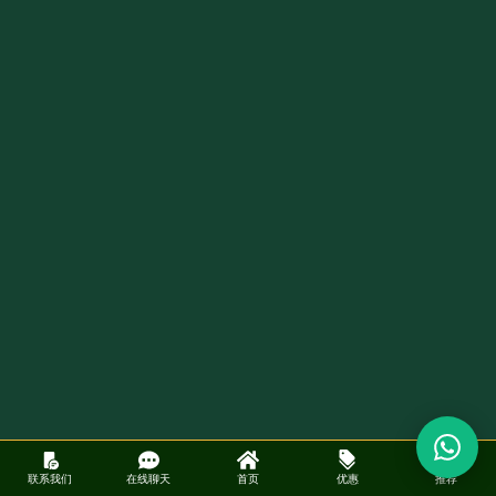
联系我们
在线聊天
首页
优惠
推荐