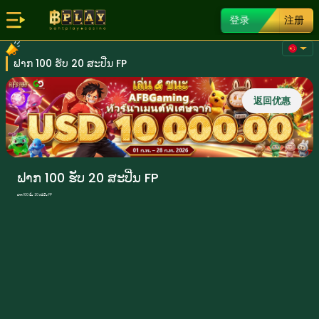
登录
注册
ຟາກ 100 ຮັບ 20 ສະປີ່ນ FP
返回优惠
ຟາກ 100 ຮັບ 20 ສະປີ່ນ FP
ຟາກ 100 ຮັບ 20 ສະປີ່ນ FP