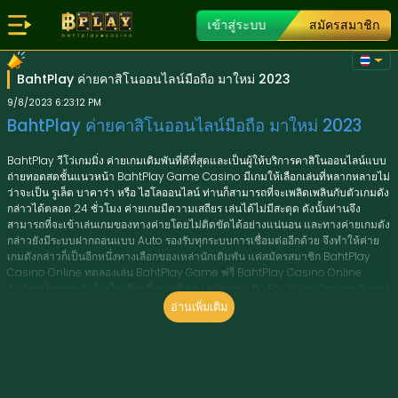
เข้าสู่ระบบ
สมัครสมาชิก
BahtPlay ค่ายคาสิโนออนไลน์มือถือ มาใหม่ 2023
9/8/2023 6:23:12 PM
BahtPlay ค่ายคาสิโนออนไลน์มือถือ มาใหม่ 2023
BahtPlay วีโว่เกมมิ่ง ค่ายเกมเดิมพันที่ดีที่สุดและเป็นผู้ให้บริการคาสิโนออนไลน์แบบ
ถ่ายทอดสดชั้นแนวหน้า BahtPlay Game Casino มีเกมให้เลือกเล่นที่หลากหลายไม่
ว่าจะเป็น รูเล็ต บาคาร่า หรือ ไฮโลออนไลน์ ท่านก็สามารถที่จะเพลิดเพลินกับตัวเกมดัง
กล่าวได้ตลอด 24 ชั่วโมง ค่ายเกมมีความเสถียร เล่นได้ไม่มีสะดุด ดังนั้นท่านจึง
สามารถที่จะเข้าเล่นเกมของทางค่ายโดยไม่ติดขัดได้อย่างแน่นอน และทางค่ายเกมดัง
กล่าวยังมีระบบฝากถอนแบบ Auto รองรับทุกระบบการเชื่อมต่ออีกด้วย จึงทำให้ค่าย
เกมดังกล่าวก็เป็นอีกหนึ่งทางเลือกของเหล่านักเดิมพัน แค่สมัครสมาชิก BahtPlay
Casino Online ทดลองเล่น BahtPlay Game ฟรี BahtPlay Casino Online
อันดับหนึ่งครบครันในเว็บเดียวซึ่งการที่ท่าน สมัครสมาชิก BahtPlay Casino กับทาง
ค่ายเกมของเรานอกจากท่านจะสามารถที่จะได้รับการบริการระดับโลกแล้วท่านยังสา
อ่านเพิ่มเติม
มารที่จะ ทดลองเล่น BahtPlay Game ฟรีโดยไม่ต้องฝากเงินเลย ซึ่งตัวเกมของทาง
ค่ายเกมอย่าง วีโว่เกมมิ่ง นั้นล้วนแต่เป็นตัวเกมที่เล่นได้ง่าย ดังนั้นการที่ท่านศึกษาตัว
เกมของทางค่ายเกมดังกล่าวผ่านทางตัว ทดลองเล่น BahtPlay Online ก็เป็นอีกหนึ่ง
ทางเลือกที่ท่านจะสามารถที่จะเรียนรู้ตัวเกมของทางค่ายเกมดังกล่าวได้ง่ายขึ้นนั่นเอง
และที่สำคัญท่านยังสามารถที่จะเพิ่มประสบการณ์ในการเล่นก่อนการเดิมพันจริงได้ด้วย